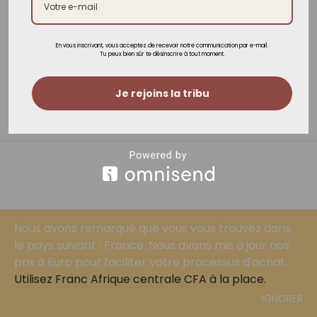
Sac cabas pinkish
En vous inscrivant, vous acceptez de recevoir notre communication par e-mail.
Tu peux bien sûr te désinscrire à tout moment.
13,00
€
Je rejoins la tribu
Nous avons remarqué que vous vous trouvez dans
le pays suivant : France. Nous avons mis à jour nos
prix à Euro pour faciliter votre processus d'achat.
Utilisez Franc Afrique centrale CFA à la place.
IGNORER