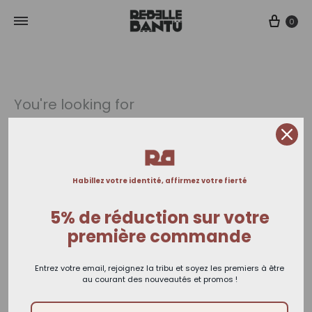
Cart
0
You're looking for
in
1 Product
Habillez votre identité, affirmez votre fierté
5% de réduction sur votre
première commande
Entrez votre email, rejoignez la tribu et soyez les premiers à être
au courant des nouveautés et promos !