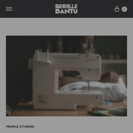
Cart
0
PEOPLE
,
STORIES