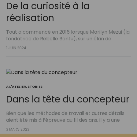
De la curiosité à la
réalisation
Tout a commencé en 2016 lorsque Marilyn Mezui (la
fondatrice de Rebelle Bantu), sur un élan de
curiosité…
1 JUIN 2024
A L'ATELIER
,
STORIES
Dans la tête du concepteur
Bien que les méthodes de travail et autres détails
aient été mis à l’épreuve au fil des ans, il y a une
personne qui se sent particulièrement liée à
3 MARS 2023
chaque nouvelle collection.