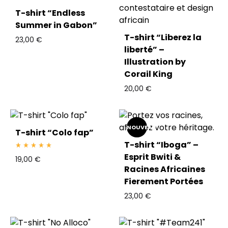
T-shirt “Endless
Summer in Gabon”
T-shirt “Liberez la
23,00
€
liberté” –
Illustration by
Corail King
20,00
€
NOUVEAU
T-shirt “Colo fap”
T-shirt “Iboga” –
Rated
5.00
out of 5
Esprit Bwiti &
19,00
€
Racines Africaines
Fierement Portées
23,00
€