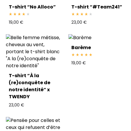
T-shirt “No Alloco”
T-shirt “#Team241”
Rated
4.00
out of 5
Rated
4.00
out of 5
19,00
€
23,00
€
Barème
Rated
5.00
out of 5
19,00
€
T-shirt “À la
(re)conquête de
notre identité” x
TWENDY
23,00
€