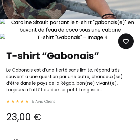
T-shirt “Gabonais”
Le Gabonais est d’une fierté sans limite, répond très
souvent à une question par une autre, chanceux(se)
d’être dans le pays de la Régab, bon(ne) vivant(e),
toujours à l’affût du dernier petit kongossa…
5
Avis Client
Rated
4.80
out of 5 based on
5
customer ratings
23,00
€